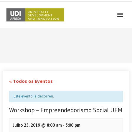
UDI-Africa
Parceiros
Eventos
UDI-Africa nos Media
Resultados
« Todos os Eventos
Testemunhos
Este evento já decorreu.
Contactos
Workshop – Empreendedorismo Social UEM
Julho 25, 2019 @ 8:00 am
-
5:00 pm