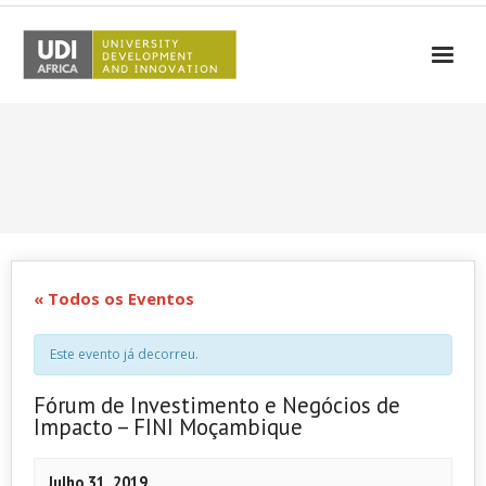
UDI-Africa
Parceiros
Eventos
UDI-Africa nos Media
Resultados
« Todos os Eventos
Testemunhos
Este evento já decorreu.
Contactos
Fórum de Investimento e Negócios de
Impacto – FINI Moçambique
Julho 31, 2019