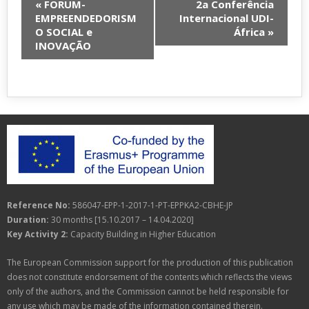
«
FORUM-
2a Conferência
EMPREENDEDORISM
Internacional UDI-
O SOCIAL e
África
»
INOVAÇÃO
Reference No:
586047-EPP-1-2017-1-PT-EPPKA2-CBHE-JP
Duration:
30 months [15.10.2017 – 14.04.2020]
Key Activity 2:
Capacity Building in Higher Education
The European Commission support for the production of this publication
does not constitute endorsement of the contents which reflects the views
only of the authors, and the Commission cannot be held responsible for
any use which may be made of the information contained therein.