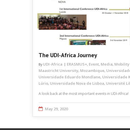
The UDI-Africa Journey
UDI-Africa
ERASMUS+
Event
Media
Mobility
By
,
,
,
Maastricht University
Mozambique
Universidad
,
,
Universidade Eduardo Mondlane
Universidade K
,
Lúrio
Universidade Nova de Lisboa
Université Li
,
,
A look back at the most important events in UDI-Africa!
May 29, 2020