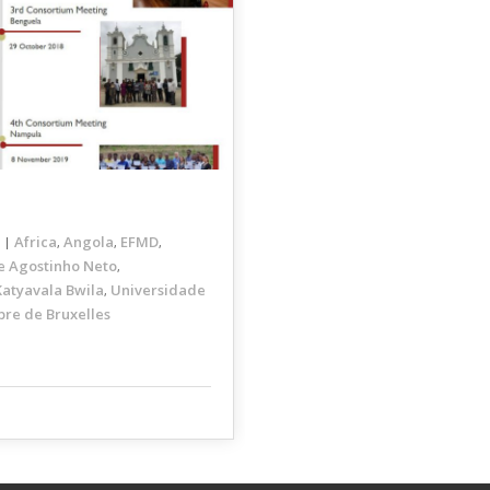
Africa
Angola
EFMD
,
,
,
e Agostinho Neto
,
atyavala Bwila
Universidade
,
bre de Bruxelles