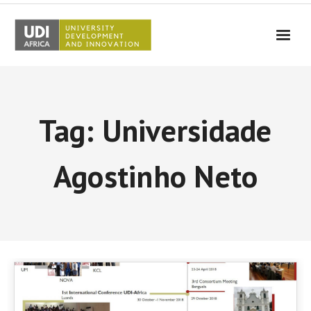
UDI-Africa
Partners
Tag: Universidade
Events
UDI-Africa in the media
Agostinho Neto
Results
Testimonials
Contact Us