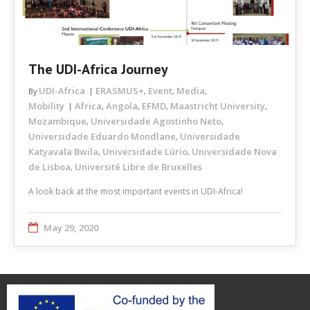
The UDI-Africa Journey
UDI-Africa
ERASMUS+
Event
Media
By
,
,
,
Mobility
Africa
Angola
EFMD
Maastricht University
,
,
,
,
Mozambique
Universidade Agostinho Neto
,
,
Universidade Eduardo Mondlane
Universidade
,
Katyavala Bwila
Universidade Lúrio
Universidade Nova
,
,
de Lisboa
Université Libre de Bruxelles
,
A look back at the most important events in UDI-Africa!
May 29, 2020