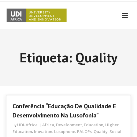
UDI-Africa
Parceiros
Etiqueta: Quality
Eventos
UDI-Africa nos Media
Resultados
Testemunhos
Conferência “Educação De Qualidade E
Contactos
Desenvolvimento Na Lusofonia”
UDI-Africa
Africa
Development
Education
Higher
By
,
,
,
Education
Inovation
Lusophone
PALOPs
Quality
Social
,
,
,
,
,