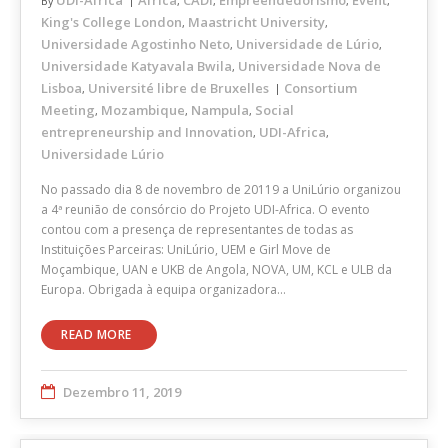
By
,
,
,
,
King's College London
Maastricht University
,
,
Universidade Agostinho Neto
Universidade de Lúrio
,
,
Universidade Katyavala Bwila
Universidade Nova de
,
Lisboa
Université libre de Bruxelles
Consortium
,
Meeting
Mozambique
Nampula
Social
,
,
,
entrepreneurship and Innovation
UDI-Africa
,
,
Universidade Lúrio
No passado dia 8 de novembro de 20119 a UniLúrio organizou
a 4ª reunião de consórcio do Projeto UDI-Africa. O evento
contou com a presença de representantes de todas as
Instituições Parceiras: UniLúrio, UEM e Girl Move de
Moçambique, UAN e UKB de Angola, NOVA, UM, KCL e ULB da
Europa. Obrigada à equipa organizadora…
READ MORE
Dezembro 11, 2019