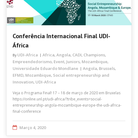
Conferência Internacional Final UDI-
África
UDI-Africa
Africa
Angola
CADI
Champions
By
,
,
,
,
Empreendedorismo
Event
Juniors
Mozambique
,
,
,
,
Universidade Eduardo Mondlane
Angola
Brussels
,
,
EFMD
Mozambique
Social entrepreneurship and
,
,
Innovation
UDI-Africa
,
Veja o Programa Final! 17 – 18 de março de 2020 em Bruxelas
https://online.unl.pt/udi-africa/?tribe_events=social-
entrepreneurship-angola-mozambique-europe-the-udi-africa-
final-conference
Março 4, 2020