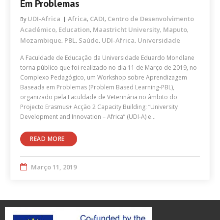
Em Problemas
UDI-Africa
Africa
CADI
Centro de Desenvolvimento
By
,
,
Académico
Education
Maastricht University
Maputo
,
,
,
,
Mozambique
PBL
Saúde
UDI-Africa
Universidade
,
,
,
,
A Faculdade de Educação da Universidade Eduardo Mondlane
torna público que foi realizado no dia 11 de Março de 2019, no
Complexo Pedagógico, um Workshop sobre Aprendizagem
Baseada em Problemas (Problem Based Learning-PBL),
organizado pela Faculdade de Veterinária no âmbito do
Projecto Erasmus+ Acção 2 Capacity Building: “University
Development and Innovation – Africa” (UDI-A) e…
READ MORE
Março 11, 2019