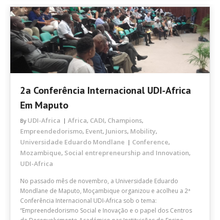
2a Conferência Internacional UDI-Africa
Em Maputo
UDI-Africa
Africa
CADI
Champions
By
,
,
,
Empreendedorismo
Event
Juniors
Mobility
,
,
,
,
Universidade Eduardo Mondlane
Conference
,
Mozambique
Social entrepreneurship and Innovation
,
,
UDI-Africa
No passado mês de novembro, a Universidade Eduardo
Mondlane de Maputo, Moçambique organizou e acolheu a 2ª
Conferência Internacional UDI-Africa sob o tema:
“Empreendedorismo Social e Inovação e o papel dos Centros