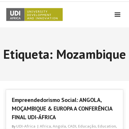
UDI-Africa
Parceiros
Etiqueta: Mozambique
Eventos
UDI-Africa nos Media
Resultados
Testemunhos
Empreendedorismo Social: ANGOLA,
Contactos
MOÇAMBIQUE & EUROPA A CONFERÊNCIA
FINAL UDI-ÁFRICA
UDI-Africa
Africa
Angola
CADI
Educação
Education
By
,
,
,
,
,