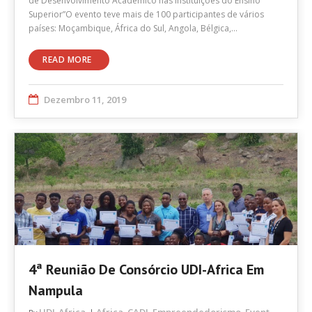
de Desenvolvimento Académico nas Instituições do Ensino
Superior”O evento teve mais de 100 participantes de vários
países: Moçambique, África do Sul, Angola, Bélgica,…
READ MORE
Dezembro 11, 2019
4ª Reunião De Consórcio UDI-Africa Em
Nampula
UDI-Africa
Africa
CADI
Empreendedorismo
Event