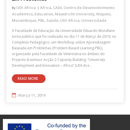
UDI-Africa
Africa
CADI
Centro de Desenvolvimento
By
,
,
Académico
Education
Maastricht University
Maputo
,
,
,
,
Mozambique
PBL
Saúde
UDI-Africa
Universidade
,
,
,
,
A Faculdade de Educação da Universidade Eduardo Mondlane
torna público que foi realizado no dia 11 de Março de 2019, no
Complexo Pedagógico, um Workshop sobre Aprendizagem
Baseada em Problemas (Problem Based Learning-PBL),
organizado pela Faculdade de Veterinária no âmbito do
Projecto Erasmus+ Acção 2 Capacity Building: “University
Development and Innovation – Africa” (UDI-A) e…
READ MORE
Março 11, 2019