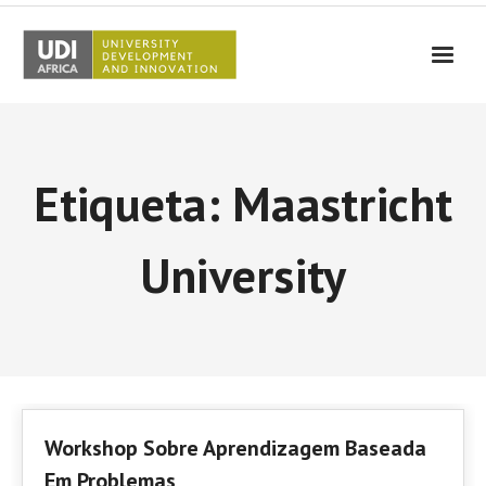
UDI-Africa
Parceiros
Etiqueta: Maastricht
Eventos
UDI-Africa nos Media
University
Resultados
Testemunhos
Contactos
Workshop Sobre Aprendizagem Baseada
Em Problemas