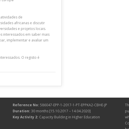
atividades de
dades africanas e discutir
ersidades e projetos locais.
os interessados em saber mais
iar, implementar e avaliar um
teressados. O registo é
Reference No:
586047-EPP-1-2017-1-PT-EPPKA2-CBHE-JP
Th
Duration:
30 months [15.10.2017 – 14.04.2020]
pu
Key Activity 2:
Capacity Building in Higher Education
wh
Co