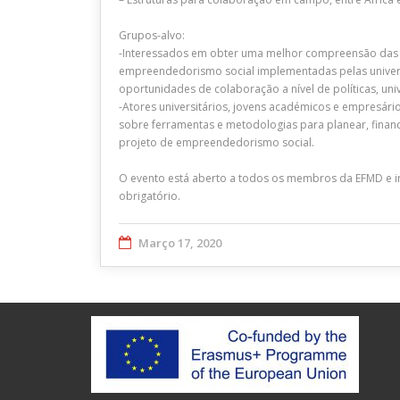
Grupos-alvo:
-Interessados em obter uma melhor compreensão das 
empreendedorismo social implementadas pelas universi
oportunidades de colaboração a nível de políticas, univ
-Atores universitários, jovens académicos e empresári
sobre ferramentas e metodologias para planear, financ
projeto de empreendedorismo social.
O evento está aberto a todos os membros da EFMD e in
obrigatório.
Março 17, 2020