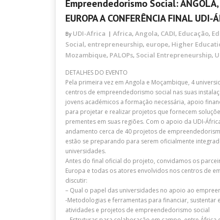
Empreendedorismo Social: ANGOLA
EUROPA A CONFERÊNCIA FINAL UDI-Á
UDI-Africa
Africa
Angola
CADI
Educação
Ed
By
,
,
,
,
Social
entrepreneurship
europe
Higher Educati
,
,
,
Mozambique
PALOPs
Social Entrepreneurship
U
,
,
,
DETALHES DO EVENTO
Pela primeira vez em Angola e Moçambique, 4 univers
centros de empreendedorismo social nas suas instala
jovens académicos a formação necessária, apoio finan
para projetar e realizar projetos que fornecem soluçõ
prementes em suas regiões. Com o apoio da UDI-Áfric
andamento cerca de 40 projetos de empreendedorismo
estão se preparando para serem oficialmente integrad
universidades.
Antes do final oficial do projeto, convidamos os parcei
Europa e todas os atores envolvidos nos centros de 
discutir:
– Qual o papel das universidades no apoio ao empree
-Metodologias e ferramentas para financiar, sustentar
atividades e projetos de empreendedorismo social
– Estruturas para colaboração em campo, entre África 