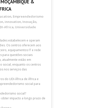
, MOÇAMBIQUE &
FRICA
ucation
Empreendedorismo
,
on
innovation
Inovação
,
,
,
DI-Africa
Universidade
,
idades estabelecem e operam
ções. Os centros oferecem aos
ceiro, equipamentos IT e rede
es para questões sociais
a, atualmente estão em
 social, enquanto os centros
os nos serviços das
ros do UDI-África de África e
empreendedorismo social para
ndedorismo social?
 e obter impacto a longo prazo de
e Europa