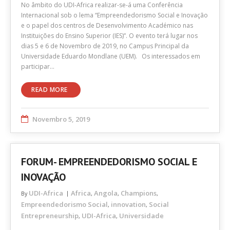
No âmbito do UDI-Africa realizar-se-á uma Conferência
Internacional sob o lema “Empreendedorismo Social e Inovação
e o papel dos centros de Desenvolvimento Académico nas
Instituições do Ensino Superior (IES)”. O evento terá lugar nos
dias 5 e 6 de Novembro de 2019, no Campus Principal da
Universidade Eduardo Mondlane (UEM). Os interessados em
participar…
READ MORE
Novembro 5, 2019
FORUM- EMPREENDEDORISMO SOCIAL E
INOVAÇÃO
UDI-Africa
Africa
Angola
Champions
By
,
,
,
Empreendedorismo Social
innovation
Social
,
,
Entrepreneurship
UDI-Africa
Universidade
,
,