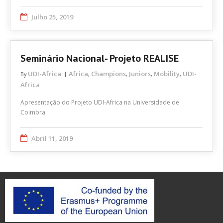
Julho 25, 2019
Seminário Nacional- Projeto REALISE
UDI-Africa
Africa
Champions
Juniors
Mobility
UDI-
By
,
,
,
,
Africa
Apresentação do Projeto UDI-Africa na Universidade de
Coimbra
Abril 11, 2019