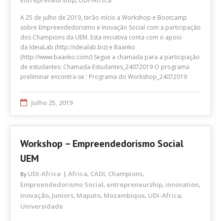
Entrepreneurship
UDI-Africa
,
A 25 de julho de 2019, terão início a Workshop e Bootcamp
sobre Empreendedorismo e Inovação Social com a participação
dos Champions da UEM. Esta iniciativa conta com o apoio
da IdeiaLab (http://ideialab.biz) e Baanko
(http://www.baanko.com/) Segue a chamada para a participação
de estudantes: Chamada-Estudantes_24072019 O programa
preliminar encontra-se : Programa do Workshop_24072019
Julho 25, 2019
Workshop – Empreendedorismo Social
UEM
UDI-Africa
Africa
CADI
Champions
By
,
,
,
Empreendedorismo Social
entrepreneurship
innovation
,
,
,
Inovação
Juniors
Maputo
Mozambique
UDI-Africa
,
,
,
,
,
Universidade