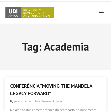
UDI-Africa
Partners
Tag: Academia
Events
UDI-Africa in the media
Results
Testimonials
CONFERÊNCIA “MOVING THE MANDELA
Contact Us
LEGACY FORWARD”
psalgueiro
Academia
Africa
By
,
No âmbito das comemorações do centenário do nascimento