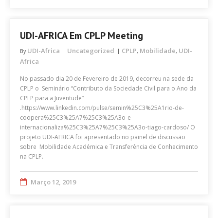
UDI-AFRICA Em CPLP Meeting
UDI-Africa
Uncategorized
CPLP
Mobilidade
UDI-
By
,
,
Africa
No passado dia 20 de Fevereiro de 2019, decorreu na sede da
CPLP o Seminário “Contributo da Sociedade Civil para o Ano da
CPLP para a Juventude”
.https://www.linkedin.com/pulse/semin%25C3%25A1rio-de-
coopera%25C3%25A7%25C3%25A3o-e-
internacionaliza%25C3%25A7%25C3%25A3o-tiago-cardoso/ O
projeto UDI-AFRICA foi apresentado no painel de discussão
sobre Mobilidade Académica e Transferência de Conhecimento
na CPLP.
Março 12, 2019