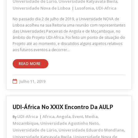
Universidade de Lúrio
Universidade Katyavala Bwila
,
,
Universidade Nova de Lisboa
Lusofonia
UDI-Africa
,
No passado dia 2 de julho de 2019, a Universidade NOVA de
Lisboa acolheu na sua Reitoria uma reunião com representantes
das Universidades Parceiras de Angola e de Moçambique, no
âmbito do Projeto UDI-Africa. Foi feito um ponto de situação do
Projeto até ao momento, e discutidos alguns aspetos relativos
aos futuros eventos a decorrer…
READ MORE
Julho 11, 2019
UDI-África No XXIX Encontro Da AULP
UDI-Africa
Africa
Angola
Event
Media
By
,
,
,
,
Mozambique
Universidade Agostinho Neto
,
,
Universidade de Lúrio
Universidade Eduardo Mondlane
,
,
Universidade Katyavala Bwila
Universidade Nova de
,