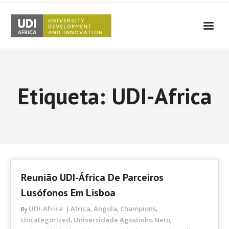
UDI-Africa
Parceiros
Etiqueta: UDI-Africa
Eventos
UDI-Africa nos Media
Resultados
Testemunhos
Reunião UDI-África De Parceiros
Contactos
Lusófonos Em Lisboa
UDI-Africa
Africa
Angola
Champions
By
,
,
,
Uncategorized
Universidade Agostinho Neto
,
,