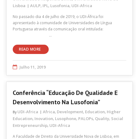
Lisboa
AULP
IPL
Lusofonia
UDI-Africa
,
,
,
No passado dia 4 de julho de 2019, o UDI-África foi
apresentado à comunidade de Universidades de Língua
Portuguesa através da comunicação oral intitulada:
…
READ MORE
Julho 11, 2019
Conferência “Educação De Qualidade E
Desenvolvimento Na Lusofonia”
UDI-Africa
Africa
Development
Education
Higher
By
,
,
,
Education
Inovation
Lusophone
PALOPs
Quality
Social
,
,
,
,
,
Entrepreneurship
UDI-Africa
,
A Faculdade de Direito da Universidade Nova de Lisboa, em