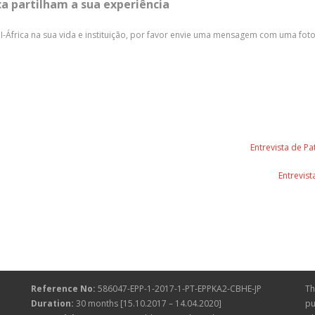
ca partilham a sua experiência
I-África na sua vida e instituição, por favor envie uma mensagem com uma fot
Entrevista de P
Entrevis
Reference No:
586047-EPP-1-2017-1-PT-EPPKA2-CBHE-JP
Th
Duration:
30 months [15.10.2017 – 14.04.2020]
pu