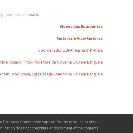
o para o nosso contacto
Vídeos dos Estudantes
Reitores e Vice-Reitores
Coordenador UDI-Africa na RTP África
atrícia Rosado Pinto-PróReitora da NOVA na UKB em Benguela
ta com Toby Green, Kig’s College London na UKB em Benguela
e European Commission support for the production of this
blication does not constitute endorsement of the contents