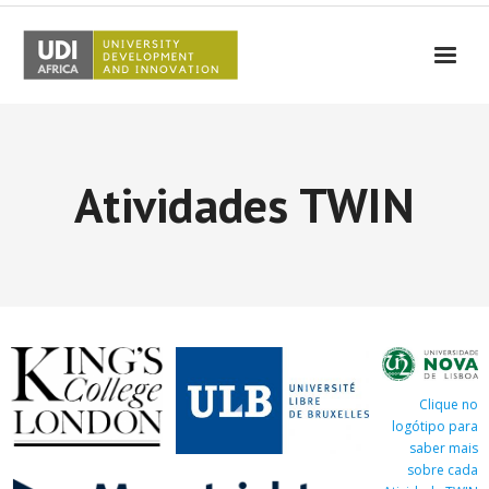
UDI-Africa
Parceiros
Atividades TWIN
Eventos
UDI-Africa nos Media
Resultados
Testemunhos
Contactos
Clique no
logótipo para
saber mais
sobre cada