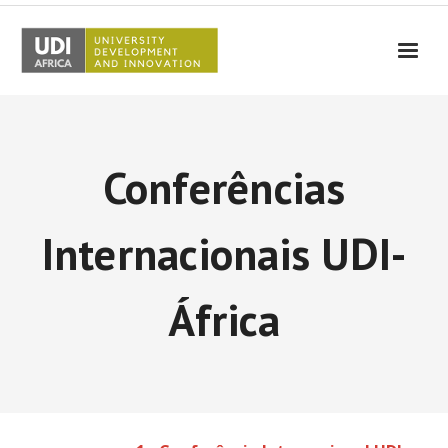
UDI-Africa
Partners
Conferências
Events
UDI-Africa in the media
Internacionais UDI-
Results
África
Testimonials
Contact Us