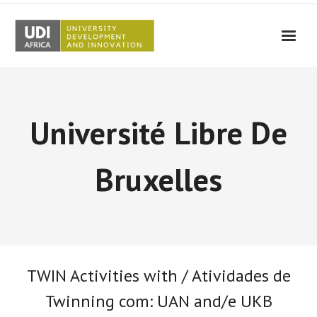
UDI-Africa
Partners
Université Libre De
Events
UDI-Africa in the media
Bruxelles
Results
Testimonials
Contact Us
TWIN Activities with / Atividades de
Twinning com: UAN and/e UKB