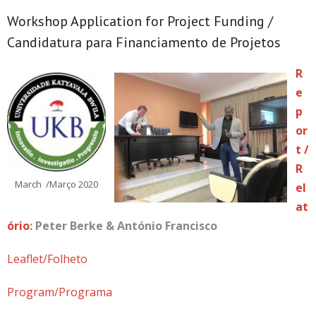
Workshop Application for Project Funding /
Candidatura para Financiamento de Projetos
R
e
p
or
t /
R
March /Março 2020
el
at
ório
: Peter Berke & António Francisco
Leaflet/Folheto
Program/Programa