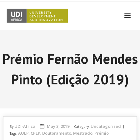
UDI-Africa
Partners
Prémio Fernão Mendes
Events
UDI-Africa in the media
Pinto (Edição 2019)
Results
Testimonials
Contact Us
UDI-Africa
May 3, 2019
Uncategorized
By
Category:
AULP
CPLP
Doutoramento
Mestrado
Prémio
Tags:
,
,
,
,