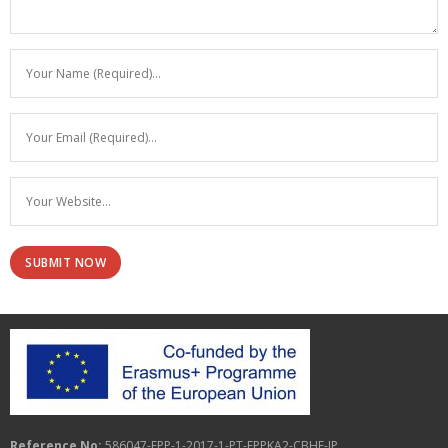
Reference No:
586047-EPP-1-2017-1-PT-EPPKA2-CBHE-JP