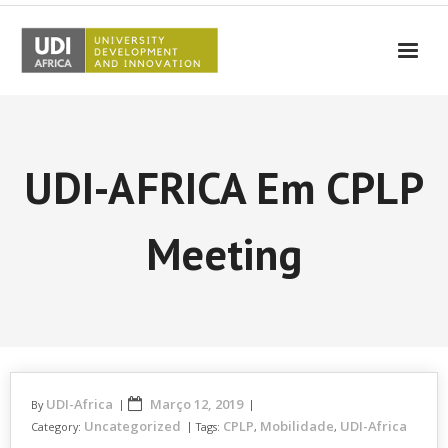
UDI-Africa
Parceiros
UDI-AFRICA Em CPLP
Eventos
UDI-Africa nos Media
Meeting
Resultados
Testemunhos
Contactos
UDI-Africa
Março 12, 2019
By
Uncategorized
CPLP
Mobilidade
UDI-Africa
Category:
Tags:
,
,