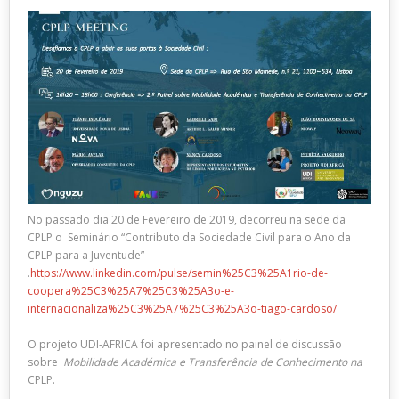
No passado dia 20 de Fevereiro de 2019, decorreu na sede da
CPLP o Seminário “Contributo da Sociedade Civil para o Ano da
CPLP para a Juventude”
.
https://www.linkedin.com/pulse/semin%25C3%25A1rio-de-
coopera%25C3%25A7%25C3%25A3o-e-
internacionaliza%25C3%25A7%25C3%25A3o-tiago-cardoso/
O projeto UDI-AFRICA foi apresentado no painel de discussão
sobre
Mobilidade Académica e Transferência de Conhecimento na
CPLP.