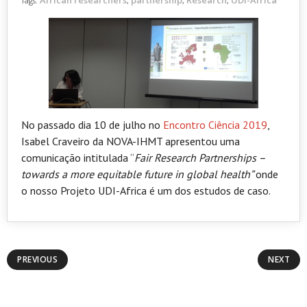
African researchers
partnership
Research
UDI-Africa
Tags:
,
,
,
No passado dia 10 de julho no
Encontro Ciência 2019
,
Isabel Craveiro da NOVA-IHMT apresentou uma
comunicação intitulada “
Fair Research Partnerships –
towards a more equitable future in global health”
onde
o nosso Projeto UDI-Africa é um dos estudos de caso.
PREVIOUS
NEXT