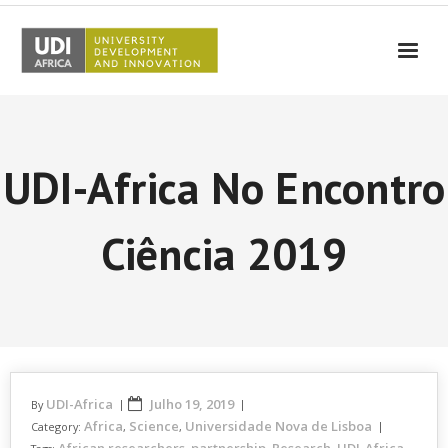
UDI-Africa
Parceiros
UDI-Africa No Encontro
Eventos
UDI-Africa nos Media
Ciência 2019
Resultados
Testemunhos
Contactos
UDI-Africa
Julho 19, 2019
By
Africa
Science
Universidade Nova de Lisboa
Category:
,
,