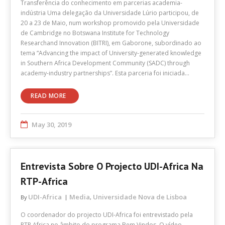
Transferência do conhecimento em parcerias academia-
indústria Uma delegação da Universidade Lúrio participou, de
20 a 23 de Maio, num workshop promovido pela Universidade
de Cambridge no Botswana Institute for Technology
Researchand Innovation (BITRI), em Gaborone, subordinado ao
tema “Advancing the impact of University-generated knowledge
in Southern Africa Development Community (SADC) through
academy-industry partnerships”. Esta parceria foi iniciada…
READ MORE
May 30, 2019
Entrevista Sobre O Projecto UDI-Africa Na
RTP-Africa
UDI-Africa
Media
Universidade Nova de Lisboa
By
,
O coordenador do projecto UDI-Africa foi entrevistado pela
RTP Africa no âmbito do programa Bem Vindos. O vídeo