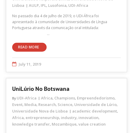
Lisboa
AULP
IPL
Lusofonia
UDI-Africa
,
,
,
No passado dia 4 de julho de 2019, o UDI-África foi
apresentado à comunidade de Universidades de Língua
Portuguesa através da comunicação oral intitulada:
…
READ MORE
July 11, 2019
UniLúrio No Botswana
UDI-Africa
Africa
Champions
Empreendedorismo
By
,
,
,
Event
Media
Research
Science
Universidade de Lúrio
,
,
,
,
,
Universidade Nova de Lisboa
academic development
,
Africa
entrepreneurship
industry
innovation
,
,
,
,
knowledge transfer
Mozambique
value creation
,
,