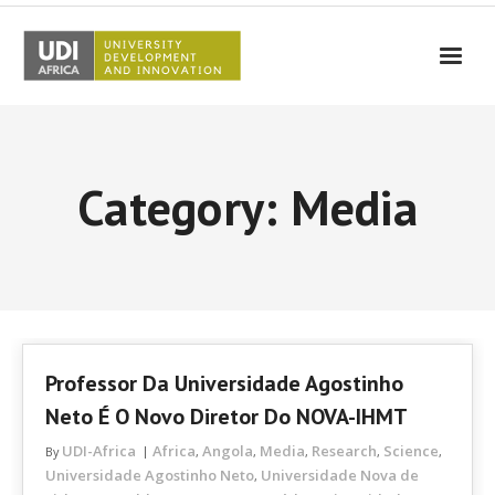
UDI-Africa
Partners
Category: Media
Events
UDI-Africa in the media
Results
Testimonials
Professor Da Universidade Agostinho
Contact Us
Neto É O Novo Diretor Do NOVA-IHMT
UDI-Africa
Africa
Angola
Media
Research
Science
By
,
,
,
,
,
Universidade Agostinho Neto
Universidade Nova de
,