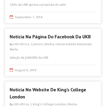
CIDIU da UKB aprova a proposta do valor
September 7, 2018
Notícia Na Página Do Facebook Da UKB
UDI-Africa
Juniors
Media
Universidade Katyavala
By
,
,
Bwila
Seleção de JUNIORES da UKB
August 6, 2018
Notícia No Website De King’s College
London
UDI-Africa
King's College London
Media
By
,