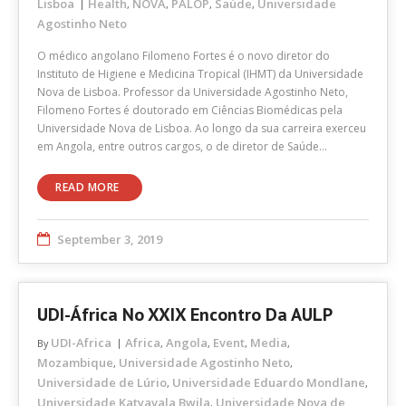
Lisboa
Health
NOVA
PALOP
Saúde
Universidade
,
,
,
,
Agostinho Neto
O médico angolano Filomeno Fortes é o novo diretor do
Instituto de Higiene e Medicina Tropical (IHMT) da Universidade
Nova de Lisboa. Professor da Universidade Agostinho Neto,
Filomeno Fortes é doutorado em Ciências Biomédicas pela
Universidade Nova de Lisboa. Ao longo da sua carreira exerceu
em Angola, entre outros cargos, o de diretor de Saúde…
READ MORE
September 3, 2019
UDI-África No XXIX Encontro Da AULP
UDI-Africa
Africa
Angola
Event
Media
By
,
,
,
,
Mozambique
Universidade Agostinho Neto
,
,
Universidade de Lúrio
Universidade Eduardo Mondlane
,
,
Universidade Katyavala Bwila
Universidade Nova de
,