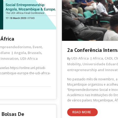
-África
mpreendedorismo
Event
,
,
2a Conferência Inter
ndlane
Angola
Brussels
,
,
UDI-Africa
Africa
CADI
C
 Innovation
UDI-Africa
By
,
,
,
Mobility
Universidade Eduar
,
elas https://online.unl.pt/udi-
entrepreneurship and Innovat
mozambique-europe-the-udi-africa-
No passado mês de novembro, a 
Moçambique organizou e acolheu a
“Empreendedorismo Social e Inov
Académico nas Instituições do En
de vários países: Moçambique, Áfr
READ MORE
 Bolsas De