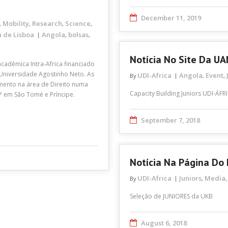
December 11, 2019
Mobility
Research
Science
,
,
,
,
 de Lisboa
Angola
bolsas
,
,
Notícia No Site Da UA
adémica Intra-Africa financiado
Universidade Agostinho Neto. As
UDI-Africa
Angola
Event
By
,
,
mento na área de Direito numa
Capacity Building Juniors UDI-ÁFR
TP em São Tomé e Príncipe.
September 7, 2018
Notícia Na Página Do
UDI-Africa
Juniors
Media
By
,
Seleção de JUNIORES da UKB
August 6, 2018