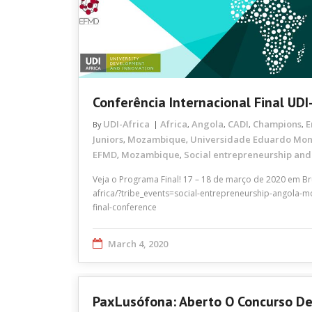
Conferência Internacional Final UDI
UDI-Africa
Africa
Angola
CADI
Champions
E
By
,
,
,
,
Juniors
Mozambique
Universidade Eduardo Mo
,
,
EFMD
Mozambique
Social entrepreneurship and
,
,
Veja o Programa Final! 17 – 18 de março de 2020 em Brux
africa/?tribe_events=social-entrepreneurship-angola-
final-conference
March 4, 2020
PaxLusófona: Aberto O Concurso De