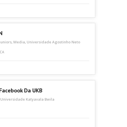
N
Juniors
Media
Universidade Agostinho Neto
,
,
ICA
 Facebook Da UKB
Universidade Katyavala Bwila
,