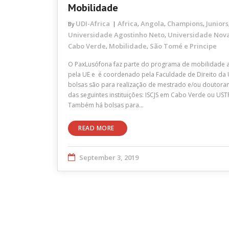
Mobilidade
UDI-Africa
Africa
Angola
Champions
Juniors
By
,
,
,
Universidade Agostinho Neto
Universidade Nova
,
Cabo Verde
Mobilidade
São Tomé e Principe
,
,
O PaxLusófona faz parte do programa de mobilidade ac
pela UE e é coordenado pela Faculdade de Direito da 
bolsas são para realização de mestrado e/ou doutora
das seguintes instituições: ISCJS em Cabo Verde ou US
Também há bolsas para…
READ MORE
September 3, 2019