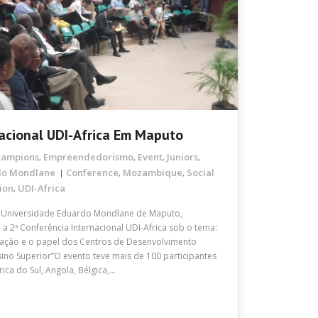
nacional UDI-Africa Em Maputo
hampions
Empreendedorismo
Event
Juniors
,
,
,
,
do Mondlane
Conference
Mozambique
Social
,
,
ion
UDI-Africa
,
Universidade Eduardo Mondlane de Maputo,
 2ª Conferência Internacional UDI-Africa sob o tema:
ação e o papel dos Centros de Desenvolvimento
sino Superior”O evento teve mais de 100 participantes
ica do Sul, Angola, Bélgica,…