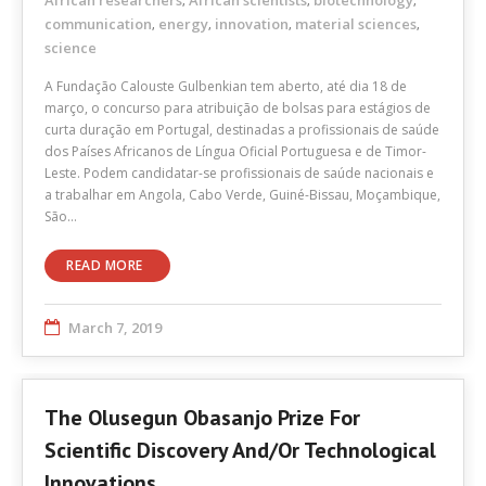
African researchers
African scientists
biotechnology
,
,
,
communication
energy
innovation
material sciences
,
,
,
,
science
A Fundação Calouste Gulbenkian tem aberto, até dia 18 de
março, o concurso para atribuição de bolsas para estágios de
curta duração em Portugal, destinadas a profissionais de saúde
dos Países Africanos de Língua Oficial Portuguesa e de Timor-
Leste. Podem candidatar-se profissionais de saúde nacionais e
a trabalhar em Angola, Cabo Verde, Guiné-Bissau, Moçambique,
São…
READ MORE
March 7, 2019
The Olusegun Obasanjo Prize For
Scientific Discovery And/or Technological
Innovations