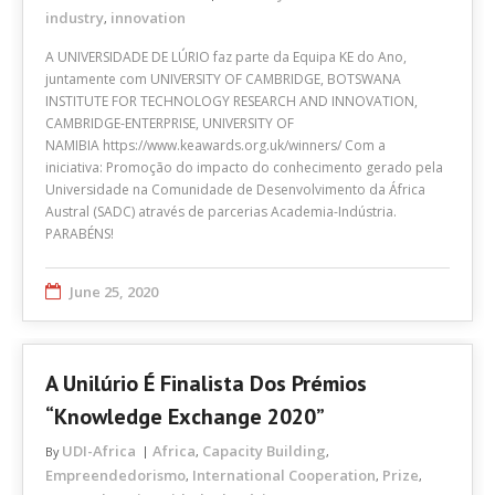
industry
innovation
,
A UNIVERSIDADE DE LÚRIO faz parte da Equipa KE do Ano,
juntamente com UNIVERSITY OF CAMBRIDGE, BOTSWANA
INSTITUTE FOR TECHNOLOGY RESEARCH AND INNOVATION,
CAMBRIDGE-ENTERPRISE, UNIVERSITY OF
NAMIBIA https://www.keawards.org.uk/winners/ Com a
iniciativa: Promoção do impacto do conhecimento gerado pela
Universidade na Comunidade de Desenvolvimento da África
Austral (SADC) através de parcerias Academia-Indústria.
PARABÉNS!
June 25, 2020
A Unilúrio É Finalista Dos Prémios
“Knowledge Exchange 2020”
UDI-Africa
Africa
Capacity Building
By
,
,
Empreendedorismo
International Cooperation
Prize
,
,
,