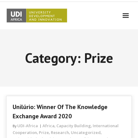
UDI-Africa
Partners
Category: Prize
Events
UDI-Africa in the media
Results
Testimonials
Unilúrio: Winner Of The Knowledge
Contact Us
Exchange Award 2020
UDI-Africa
Africa
Capacity Building
International
By
,
,
Cooperation
Prize
Research
Uncategorized
,
,
,
,