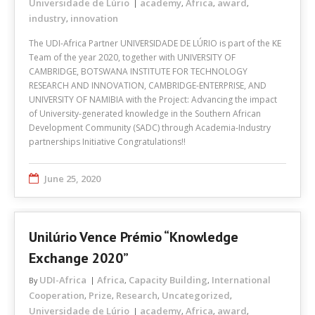
Universidade de Lúrio
academy
Africa
award
,
,
,
industry
innovation
,
The UDI-Africa Partner UNIVERSIDADE DE LÚRIO is part of the KE
Team of the year 2020, together with UNIVERSITY OF
CAMBRIDGE, BOTSWANA INSTITUTE FOR TECHNOLOGY
RESEARCH AND INNOVATION, CAMBRIDGE-ENTERPRISE, AND
UNIVERSITY OF NAMIBIA with the Project: Advancing the impact
of University-generated knowledge in the Southern African
Development Community (SADC) through Academia-Industry
partnerships Initiative Congratulations!!
June 25, 2020
Unilúrio Vence Prémio “Knowledge
Exchange 2020”
UDI-Africa
Africa
Capacity Building
International
By
,
,
Cooperation
Prize
Research
Uncategorized
,
,
,
,
Universidade de Lúrio
academy
Africa
award
,
,
,